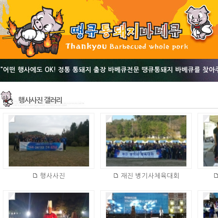
"어떤 행사에도 OK! 정통 통돼지 출장 바베큐전문 땡큐통돼지 바베큐를 찾아
행사사진 갤러리
행사사진
재진 병기사체육대회