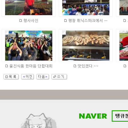
행사사진
평창 휘닉스파크에서 ㅡ
웅진식품 한마음 단합대회
맛있겠다.~~