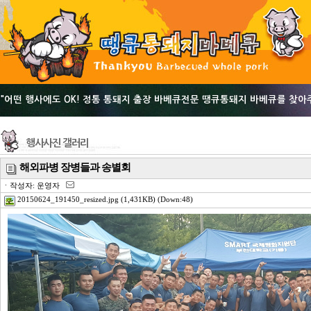
"어떤 행사에도 OK! 정통 통돼지 출장 바베큐전문 땡큐통돼지 바베큐를 찾아
행사사진 갤러리
해외파병 장병들과 송별회
ㆍ작성자: 운영자
20150624_191450_resized.jpg
(1,431KB) (Down:48)