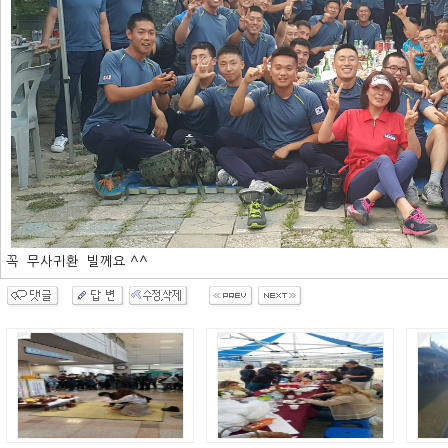
꼭 무사귀환 빌께요 ^^